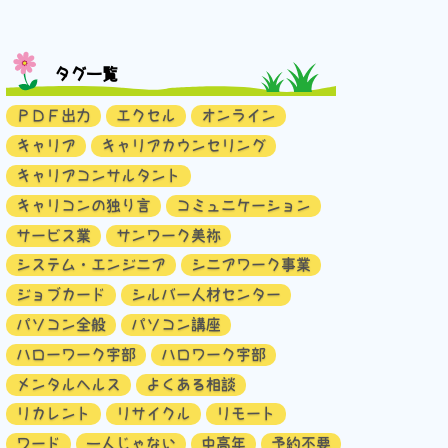
タグ一覧
ＰＤＦ出力
エクセル
オンライン
キャリア
キャリアカウンセリング
キャリアコンサルタント
キャリコンの独り言
コミュニケーション
サービス業
サンワーク美祢
システム・エンジニア
シニアワーク事業
ジョブカード
シルバー人材センター
パソコン全般
パソコン講座
ハローワーク宇部
ハロワーク宇部
メンタルヘルス
よくある相談
リカレント
リサイクル
リモート
ワード
一人じゃない
中高年
予約不要