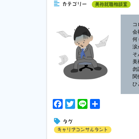
カテゴリー
美祢就職相談室
コ
会
何
涙
そ
美
勿
関
ひ
Facebook
Twitter
Line
共
有
タグ
キャリアコンサルタント