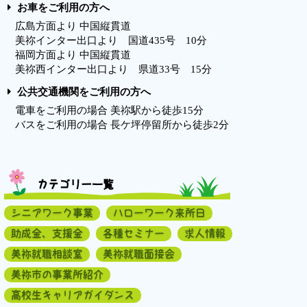
お車をご利用の方へ
広島方面より 中国縦貫道
美祢インター出口より 国道435号 10分
福岡方面より 中国縦貫道
美祢西インター出口より 県道33号 15分
公共交通機関をご利用の方へ
電車をご利用の場合 美祢駅から徒歩15分
バスをご利用の場合 長ケ坪停留所から徒歩2分
カテゴリー一覧
シニアワーク事業
ハローワーク来所日
助成金、支援金
各種セミナー
求人情報
美祢就職相談室
美祢就職面接会
美祢市の事業所紹介
高校生キャリアガイダンス