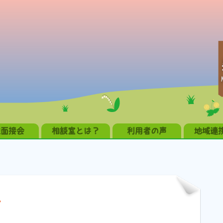
職面接会
相談室とは？
利用者の声
地域連
か