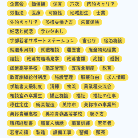
企業会
価値観
保育
六次
内的キャリア
労働法
医療
可能性
地域創生
士業
外的キャリア
多様な働き方
失業保険
妊活と就活
学びなおし
宇部若者サポートステーション
官公庁
宿泊施設
就職氷河期
就職相談
履歴書
廃棄物処理業
建設
応募前職場見学
応募書類
応援
感謝
成進高等学校
指定管理
支援金制度
教育
教育訓練給付制度
施設管理
服装自由
求人情報
求職者支援制度
清掃
物流
異業種交流会
相談室の卒業生
矯正施設
福祉
福祉の仕事
移住定住
総菜製造
美祢市
美祢市の事業所
美祢青嶺高校
美祢青嶺高等学校
聴き方
職務経歴書
職業人講話
職業訓練
若年者
若者応援
製造
設備工事
警備
販売