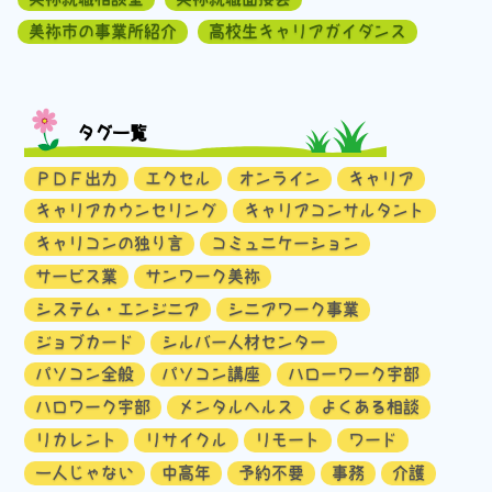
美祢市の事業所紹介
高校生キャリアガイダンス
タグ一覧
ＰＤＦ出力
エクセル
オンライン
キャリア
キャリアカウンセリング
キャリアコンサルタント
キャリコンの独り言
コミュニケーション
サービス業
サンワーク美祢
システム・エンジニア
シニアワーク事業
ジョブカード
シルバー人材センター
パソコン全般
パソコン講座
ハローワーク宇部
ハロワーク宇部
メンタルヘルス
よくある相談
リカレント
リサイクル
リモート
ワード
一人じゃない
中高年
予約不要
事務
介護