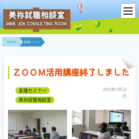
美祢就職相談室
MINE JOB CONSULTING ROOM
HOME
HOME
投稿ページ
事業所紹介
就職面接会
ＺＯＯＭ活用講座終了しました
相談室とは？
2021年3月23
各種セミナー
利用者の声
日
美祢就職相談室
地域連携事業
求人情報検索
各種セミナー