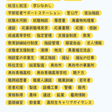
妊活と就活
学びなおし
宇部若者サポートステーション
官公庁
宿泊施設
就職氷河期
就職相談
履歴書
廃棄物処理業
建設
応募前職場見学
応募書類
応援
感謝
成進高等学校
指定管理
支援金制度
教育
教育訓練給付制度
施設管理
服装自由
求人情報
求職者支援制度
清掃
物流
異業種交流会
相談室の卒業生
矯正施設
福祉
福祉の仕事
移住定住
総菜製造
美祢市
美祢市の事業所
美祢青嶺高校
美祢青嶺高等学校
聴き方
職務経歴書
職業人講話
職業訓練
若年者
若者応援
製造
設備工事
警備
販売
資格取得
農林
運送
鉱業
雇用情勢
面接練習
飲食業
高校生キャリアガイダンス