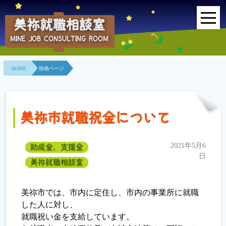
美祢就職相談室
MINE JOB CONSULTING ROOM
HOME
HOME
投稿ページ
事業所紹介
就職面接会
美祢市就職祝金について
相談室とは？
2021年5月6
助成金、支援金
利用者の声
日
美祢就職相談室
地域連携事業
美祢市では、市内に定住し、市内の事業所に就職
求人情報検索
した人に対し、
就職祝い金を支給しています。
各種セミナー