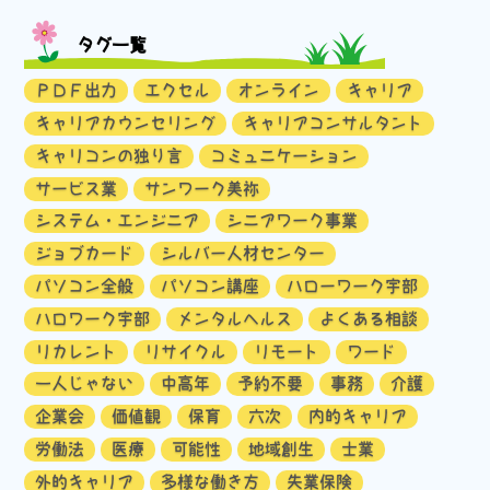
タグ一覧
ＰＤＦ出力
エクセル
オンライン
キャリア
キャリアカウンセリング
キャリアコンサルタント
キャリコンの独り言
コミュニケーション
サービス業
サンワーク美祢
システム・エンジニア
シニアワーク事業
ジョブカード
シルバー人材センター
パソコン全般
パソコン講座
ハローワーク宇部
ハロワーク宇部
メンタルヘルス
よくある相談
リカレント
リサイクル
リモート
ワード
一人じゃない
中高年
予約不要
事務
介護
企業会
価値観
保育
六次
内的キャリア
労働法
医療
可能性
地域創生
士業
外的キャリア
多様な働き方
失業保険