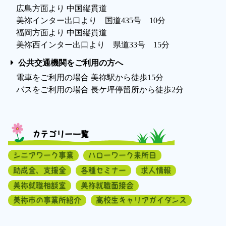
広島方面より 中国縦貫道
美祢インター出口より 国道435号 10分
福岡方面より 中国縦貫道
美祢西インター出口より 県道33号 15分
公共交通機関をご利用の方へ
電車をご利用の場合 美祢駅から徒歩15分
バスをご利用の場合 長ケ坪停留所から徒歩2分
カテゴリー一覧
シニアワーク事業
ハローワーク来所日
助成金、支援金
各種セミナー
求人情報
美祢就職相談室
美祢就職面接会
美祢市の事業所紹介
高校生キャリアガイダンス