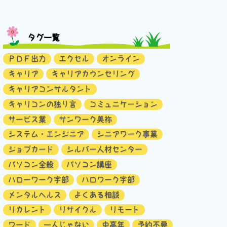
タグ一覧
ＰＤＦ出力
エクセル
オンライン
キャリア
キャリアカウンセリング
キャリアコンサルタント
キャリコンの独り言
コミュニケーション
サービス業
サンワーク美祢
システム・エンジニア
シニアワーク事業
ジョブカード
シルバー人材センター
パソコン全般
パソコン講座
ハローワーク宇部
ハロワーク宇部
メンタルヘルス
よくある相談
リカレント
リサイクル
リモート
ワード
一人じゃない
中高年
予約不要