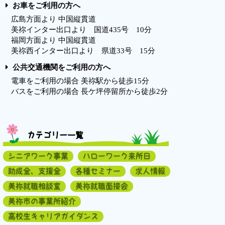
お車をご利用の方へ
広島方面より 中国縦貫道
美祢インター出口より 国道435号 10分
福岡方面より 中国縦貫道
美祢西インター出口より 県道33号 15分
公共交通機関をご利用の方へ
電車をご利用の場合 美祢駅から徒歩15分
バスをご利用の場合 長ケ坪停留所から徒歩2分
カテゴリー一覧
シニアワーク事業
ハローワーク来所日
助成金、支援金
各種セミナー
求人情報
美祢就職相談室
美祢就職面接会
美祢市の事業所紹介
高校生キャリアガイダンス