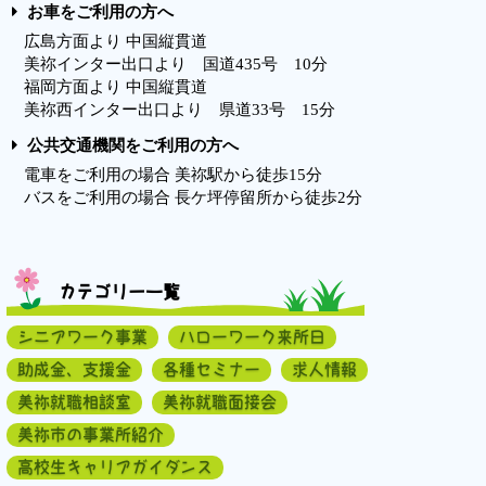
お車をご利用の方へ
広島方面より 中国縦貫道
美祢インター出口より 国道435号 10分
福岡方面より 中国縦貫道
美祢西インター出口より 県道33号 15分
公共交通機関をご利用の方へ
電車をご利用の場合 美祢駅から徒歩15分
バスをご利用の場合 長ケ坪停留所から徒歩2分
カテゴリー一覧
シニアワーク事業
ハローワーク来所日
助成金、支援金
各種セミナー
求人情報
美祢就職相談室
美祢就職面接会
美祢市の事業所紹介
高校生キャリアガイダンス