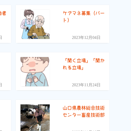
働者
ケアマネ募集（パー
ト）
日
2023年12月04日
「聞く立場」「聞か
れる立場」
日
2023年11月24日
山口県農林総合技術
センター畜産技術部