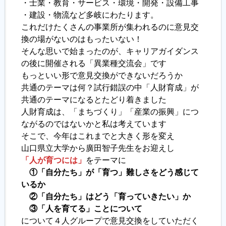
・士業・教育・サービス・環境・開発・設備工事
・建設・物流など多岐にわたります。
履歴書ジェネレーター
これだけたくさんの事業所が集われるのに意見交
換の場がないのはもったいない！
そんな思いで始まったのが、キャリアガイダンス
の後に開催される「異業種交流会」です
もっといい形で意見交換ができないだろうか
共通のテーマは何？試行錯誤の中「人財育成」が
共通のテーマになるとたどり着きました
人財育成は、「まちづくり」「産業の振興」につ
ながるのではないかと私は考えています
そこで、今年はこれまでと大きく形を変え
山口県立大学から廣田智子先生をお迎えし
「人が育つには」
をテーマに
①「自分たち」が「育つ」難しさをどう感じて
いるか
②「自分たち」はどう「育っていきたい」か
③「人を育てる」ことについて
について４人グループで意見交換をしていただく