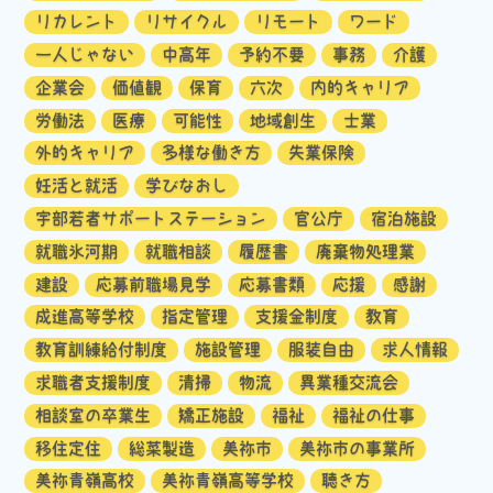
リカレント
リサイクル
リモート
ワード
一人じゃない
中高年
予約不要
事務
介護
企業会
価値観
保育
六次
内的キャリア
労働法
医療
可能性
地域創生
士業
外的キャリア
多様な働き方
失業保険
妊活と就活
学びなおし
宇部若者サポートステーション
官公庁
宿泊施設
就職氷河期
就職相談
履歴書
廃棄物処理業
建設
応募前職場見学
応募書類
応援
感謝
成進高等学校
指定管理
支援金制度
教育
教育訓練給付制度
施設管理
服装自由
求人情報
求職者支援制度
清掃
物流
異業種交流会
相談室の卒業生
矯正施設
福祉
福祉の仕事
移住定住
総菜製造
美祢市
美祢市の事業所
美祢青嶺高校
美祢青嶺高等学校
聴き方