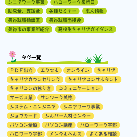
シニアワーク事業
ハローワーク来所日
助成金、支援金
各種セミナー
求人情報
美祢就職相談室
美祢就職面接会
美祢市の事業所紹介
高校生キャリアガイダンス
タグ一覧
ＰＤＦ出力
エクセル
オンライン
キャリア
キャリアカウンセリング
キャリアコンサルタント
キャリコンの独り言
コミュニケーション
サービス業
サンワーク美祢
システム・エンジニア
シニアワーク事業
ジョブカード
シルバー人材センター
パソコン全般
パソコン講座
ハローワーク宇部
ハロワーク宇部
メンタルヘルス
よくある相談