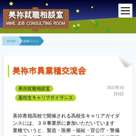
美祢就職相談室
MINE JOB CONSULTING ROOM
HOME
HOME
投稿ページ
事業所紹介
就職面接会
美祢市異業種交流会
相談室とは？
2021年10
美祢就職相談室
利用者の声
月8日
高校生キャリアガイダンス
地域連携事業
美祢青嶺高校で開催される高校生キャリアガイダ
求人情報検索
ンスには、３９事業所に参加いただいています
業種でいうと、製造・医療・福祉・官公庁・警備
各種セミナー