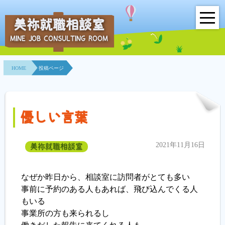
美祢就職相談室
MINE JOB CONSULTING ROOM
HOME
HOME
投稿ページ
事業所紹介
就職面接会
優しい言葉
相談室とは？
2021年11月16日
美祢就職相談室
利用者の声
地域連携事業
なぜか昨日から、相談室に訪問者がとても多い
事前に予約のある人もあれば、飛び込んでくる人
求人情報検索
もいる
事業所の方も来られるし
各種セミナー