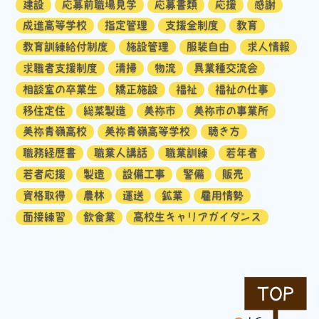
建設
応募前職場見学
応募書類
応援
感謝
成進高等学校
指定管理
支援金制度
教育
教育訓練給付制度
施設管理
服装自由
求人情報
求職者支援制度
清掃
物流
異業種交流会
相談室の卒業生
矯正施設
福祉
福祉の仕事
移住定住
総菜製造
美祢市
美祢市の事業所
美祢青嶺高校
美祢青嶺高等学校
聴き方
職務経歴書
職業人講話
職業訓練
若年者
若者応援
製造
設備工事
警備
販売
資格取得
農林
運送
鉱業
雇用情勢
面接練習
飲食業
高校生キャリアガイダンス
TOP