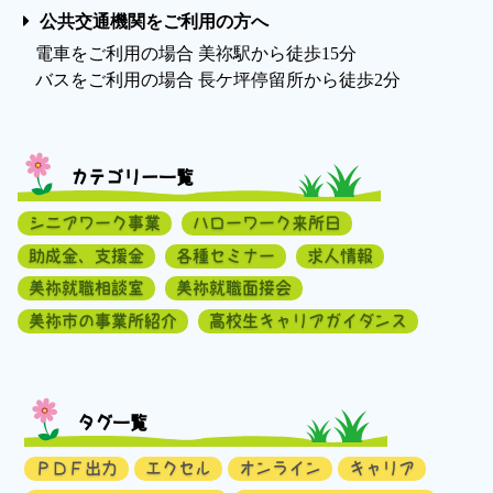
公共交通機関をご利用の方へ
電車をご利用の場合 美祢駅から徒歩15分
バスをご利用の場合 長ケ坪停留所から徒歩2分
カテゴリー一覧
シニアワーク事業
ハローワーク来所日
助成金、支援金
各種セミナー
求人情報
美祢就職相談室
美祢就職面接会
美祢市の事業所紹介
高校生キャリアガイダンス
タグ一覧
ＰＤＦ出力
エクセル
オンライン
キャリア