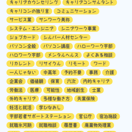
キャリアカウンセリング
キャリアコンサルタント
キャリコンの独り言
コミュニケーション
サービス業
サンワーク美祢
システム・エンジニア
シニアワーク事業
ジョブカード
シルバー人材センター
パソコン全般
パソコン講座
ハローワーク宇部
ハロワーク宇部
メンタルヘルス
よくある相談
リカレント
リサイクル
リモート
ワード
一人じゃない
中高年
予約不要
事務
介護
企業会
価値観
保育
六次
内的キャリア
労働法
医療
可能性
地域創生
士業
外的キャリア
多様な働き方
失業保険
妊活と就活
学びなおし
宇部若者サポートステーション
官公庁
宿泊施設
就職氷河期
就職相談
履歴書
廃棄物処理業