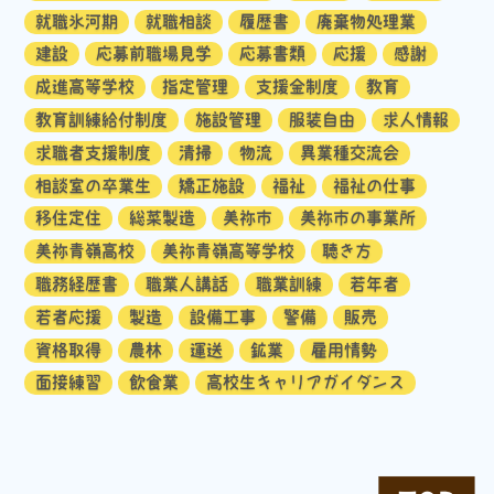
就職氷河期
就職相談
履歴書
廃棄物処理業
建設
応募前職場見学
応募書類
応援
感謝
成進高等学校
指定管理
支援金制度
教育
教育訓練給付制度
施設管理
服装自由
求人情報
求職者支援制度
清掃
物流
異業種交流会
相談室の卒業生
矯正施設
福祉
福祉の仕事
移住定住
総菜製造
美祢市
美祢市の事業所
美祢青嶺高校
美祢青嶺高等学校
聴き方
職務経歴書
職業人講話
職業訓練
若年者
若者応援
製造
設備工事
警備
販売
資格取得
農林
運送
鉱業
雇用情勢
面接練習
飲食業
高校生キャリアガイダンス