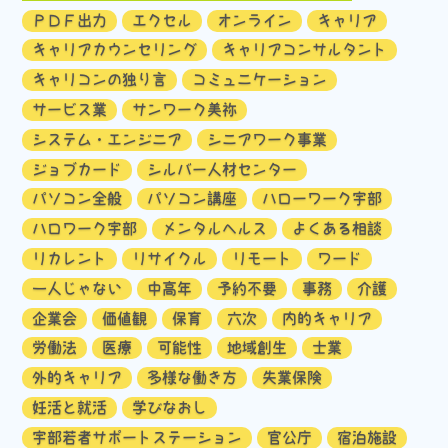
ＰＤＦ出力
エクセル
オンライン
キャリア
キャリアカウンセリング
キャリアコンサルタント
キャリコンの独り言
コミュニケーション
サービス業
サンワーク美祢
システム・エンジニア
シニアワーク事業
ジョブカード
シルバー人材センター
パソコン全般
パソコン講座
ハローワーク宇部
ハロワーク宇部
メンタルヘルス
よくある相談
リカレント
リサイクル
リモート
ワード
一人じゃない
中高年
予約不要
事務
介護
企業会
価値観
保育
六次
内的キャリア
労働法
医療
可能性
地域創生
士業
外的キャリア
多様な働き方
失業保険
妊活と就活
学びなおし
宇部若者サポートステーション
官公庁
宿泊施設