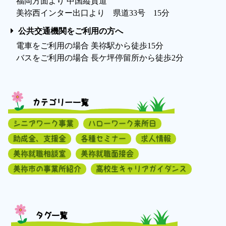
福岡方面より 中国縦貫道
美祢西インター出口より 県道33号 15分
公共交通機関をご利用の方へ
電車をご利用の場合 美祢駅から徒歩15分
バスをご利用の場合 長ケ坪停留所から徒歩2分
カテゴリー一覧
シニアワーク事業
ハローワーク来所日
助成金、支援金
各種セミナー
求人情報
美祢就職相談室
美祢就職面接会
美祢市の事業所紹介
高校生キャリアガイダンス
タグ一覧