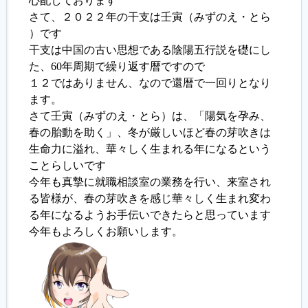
心配しております
さて、２０２２年の干支は壬寅（みずのえ・とら
履歴書ジェネレーター
）です
干支は中国の古い思想である陰陽五行説を礎にし
た、60年周期で繰り返す暦ですので
１２ではありません、なので還暦で一回りとなり
ます。
さて壬寅（みずのえ・とら）は、「陽気を孕み、
春の胎動を助く」、冬が厳しいほど春の芽吹きは
生命力に溢れ、華々しく生まれる年になるという
ことらしいです
今年も真摯に就職相談室の業務を行い、来室され
る皆様が、春の芽吹きを感じ華々しく生まれ変わ
る年になるようお手伝いできたらと思っています
今年もよろしくお願いします。