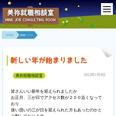
美祢就職相談室
MINE JOB CONSULTING ROOM
HOME
HOME
投稿ページ
事業所紹介
就職面接会
新しい年が始まりました
相談室とは？
2022年1月4日
美祢就職相談室
利用者の声
地域連携事業
皆さんいい新年を迎えられましたか
お正月、三が日でアクセス数が２００近くなって
求人情報検索
おり
迷い惑いの三が日を迎えられた方もあったのかと
各種セミナー