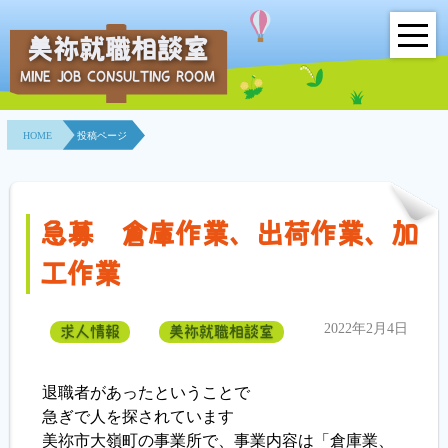
美祢就職相談室
MINE JOB CONSULTING ROOM
HOME
HOME
投稿ページ
事業所紹介
就職面接会
急募 倉庫作業、出荷作業、加
相談室とは？
工作業
利用者の声
2022年2月4日
求人情報
美祢就職相談室
地域連携事業
退職者があったということで
求人情報検索
急ぎで人を探されています
美祢市大嶺町の事業所で、事業内容は「倉庫業、
各種セミナー