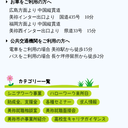
お車をご利用の方へ
広島方面より 中国縦貫道
美祢インター出口より 国道435号 10分
福岡方面より 中国縦貫道
美祢西インター出口より 県道33号 15分
公共交通機関をご利用の方へ
電車をご利用の場合 美祢駅から徒歩15分
バスをご利用の場合 長ケ坪停留所から徒歩2分
カテゴリー一覧
シニアワーク事業
ハローワーク来所日
助成金、支援金
各種セミナー
求人情報
美祢就職相談室
美祢就職面接会
美祢市の事業所紹介
高校生キャリアガイダンス