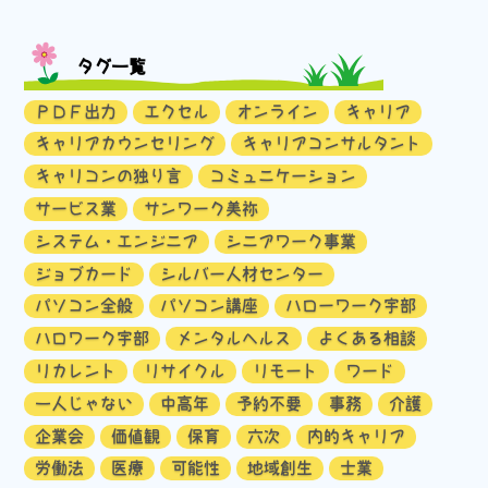
タグ一覧
ＰＤＦ出力
エクセル
オンライン
キャリア
キャリアカウンセリング
キャリアコンサルタント
キャリコンの独り言
コミュニケーション
サービス業
サンワーク美祢
システム・エンジニア
シニアワーク事業
ジョブカード
シルバー人材センター
パソコン全般
パソコン講座
ハローワーク宇部
ハロワーク宇部
メンタルヘルス
よくある相談
リカレント
リサイクル
リモート
ワード
一人じゃない
中高年
予約不要
事務
介護
企業会
価値観
保育
六次
内的キャリア
労働法
医療
可能性
地域創生
士業