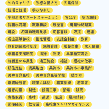
外的キャリア
多様な働き方
失業保険
妊活と就活
学びなおし
宇部若者サポートステーション
官公庁
宿泊施設
就職氷河期
就職相談
履歴書
廃棄物処理業
建設
応募前職場見学
応募書類
応援
感謝
成進高等学校
指定管理
支援金制度
教育
教育訓練給付制度
施設管理
服装自由
求人情報
求職者支援制度
清掃
物流
異業種交流会
相談室の卒業生
矯正施設
福祉
福祉の仕事
移住定住
総菜製造
美祢市
美祢市の事業所
美祢青嶺高校
美祢青嶺高等学校
聴き方
職務経歴書
職業人講話
職業訓練
若年者
若者応援
製造
設備工事
警備
販売
資格取得
農林
運送
鉱業
雇用情勢
面接練習
飲食業
高校生キャリアガイダンス