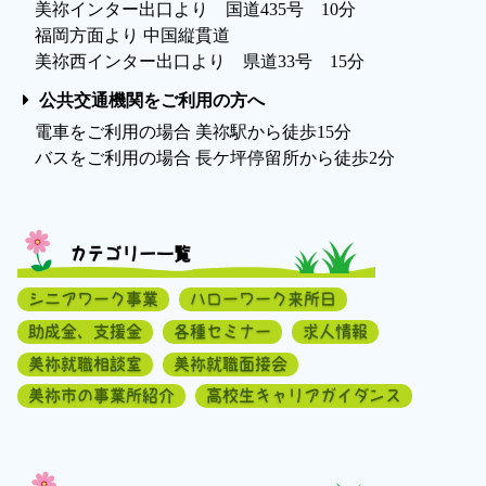
美祢インター出口より 国道435号 10分
福岡方面より 中国縦貫道
美祢西インター出口より 県道33号 15分
公共交通機関をご利用の方へ
電車をご利用の場合 美祢駅から徒歩15分
バスをご利用の場合 長ケ坪停留所から徒歩2分
カテゴリー一覧
シニアワーク事業
ハローワーク来所日
助成金、支援金
各種セミナー
求人情報
美祢就職相談室
美祢就職面接会
美祢市の事業所紹介
高校生キャリアガイダンス