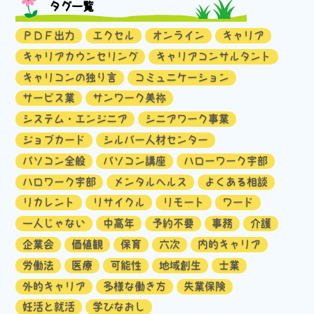
タグ一覧
ＰＤＦ出力
エクセル
オンライン
キャリア
キャリアカウンセリング
キャリアコンサルタント
キャリコンの独り言
コミュニケーション
サービス業
サンワーク美祢
システム・エンジニア
シニアワーク事業
ジョブカード
シルバー人材センター
パソコン全般
パソコン講座
ハローワーク宇部
ハロワーク宇部
メンタルヘルス
よくある相談
リカレント
リサイクル
リモート
ワード
一人じゃない
中高年
予約不要
事務
介護
企業会
価値観
保育
六次
内的キャリア
労働法
医療
可能性
地域創生
士業
外的キャリア
多様な働き方
失業保険
妊活と就活
学びなおし