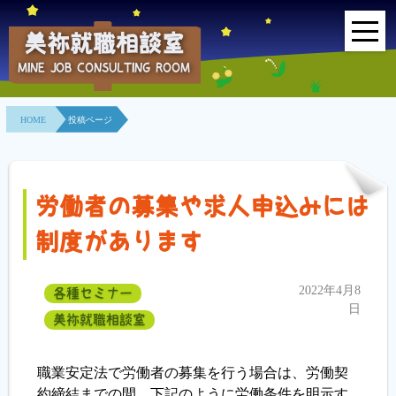
美祢就職相談室
MINE JOB CONSULTING ROOM
HOME
HOME
投稿ページ
事業所紹介
就職面接会
労働者の募集や求人申込みには
相談室とは？
制度があります
利用者の声
2022年4月8
各種セミナー
地域連携事業
日
美祢就職相談室
求人情報検索
職業安定法で労働者の募集を行う場合は、労働契
約締結までの間、下記のように労働条件を明示す
各種セミナー