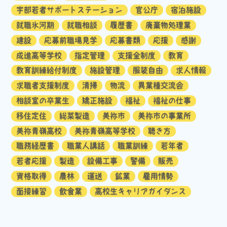
宇部若者サポートステーション
官公庁
宿泊施設
就職氷河期
就職相談
履歴書
廃棄物処理業
建設
応募前職場見学
応募書類
応援
感謝
成進高等学校
指定管理
支援金制度
教育
教育訓練給付制度
施設管理
服装自由
求人情報
求職者支援制度
清掃
物流
異業種交流会
相談室の卒業生
矯正施設
福祉
福祉の仕事
移住定住
総菜製造
美祢市
美祢市の事業所
美祢青嶺高校
美祢青嶺高等学校
聴き方
職務経歴書
職業人講話
職業訓練
若年者
若者応援
製造
設備工事
警備
販売
資格取得
農林
運送
鉱業
雇用情勢
面接練習
飲食業
高校生キャリアガイダンス