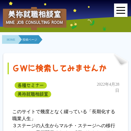
美祢就職相談室
MINE JOB CONSULTING ROOM
HOME
HOME
投稿ページ
事業所紹介
就職面接会
ＧＷに検索してみませんか
相談室とは？
2022年4月28
各種セミナー
利用者の声
日
美祢就職相談室
地域連携事業
このサイトで幾度となく綴っている「長期化する
求人情報検索
職業人生」
３ステージの人生からマルチ・ステージへの移行
各種セミナー