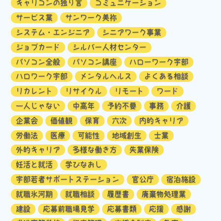
キャリコンの独り言
コミュニケーション
サービス業
サンワーク美祢
システム・エンジニア
シニアワーク事業
ジョブカード
シルバー人材センター
パソコン全般
パソコン講座
ハローワーク宇部
ハロワーク宇部
メンタルヘルス
よくある相談
リカレント
リサイクル
リモート
ワード
一人じゃない
中高年
予約不要
事務
介護
企業会
価値観
保育
六次
内的キャリア
労働法
医療
可能性
地域創生
士業
外的キャリア
多様な働き方
失業保険
妊活と就活
学びなおし
宇部若者サポートステーション
官公庁
宿泊施設
就職氷河期
就職相談
履歴書
廃棄物処理業
建設
応募前職場見学
応募書類
応援
感謝