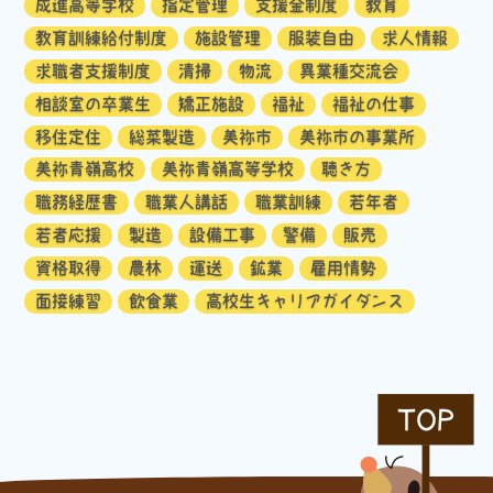
成進高等学校
指定管理
支援金制度
教育
教育訓練給付制度
施設管理
服装自由
求人情報
求職者支援制度
清掃
物流
異業種交流会
相談室の卒業生
矯正施設
福祉
福祉の仕事
移住定住
総菜製造
美祢市
美祢市の事業所
美祢青嶺高校
美祢青嶺高等学校
聴き方
職務経歴書
職業人講話
職業訓練
若年者
若者応援
製造
設備工事
警備
販売
資格取得
農林
運送
鉱業
雇用情勢
面接練習
飲食業
高校生キャリアガイダンス
TOP