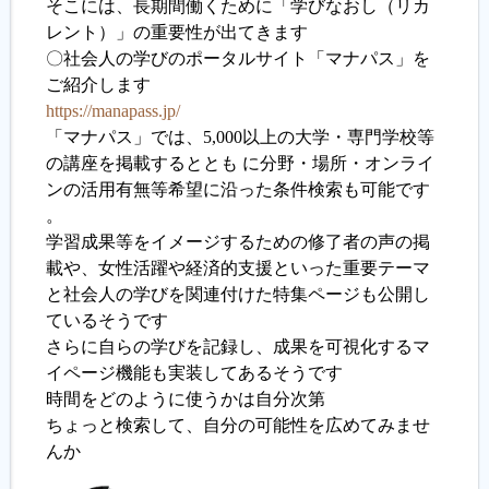
そこには、長期間働くために「学びなおし（リカ
レント）」の重要性が出てきます
履歴書ジェネレーター
〇社会人の学びのポータルサイト「マナパス」を
ご紹介します
https://manapass.jp/
「マナパス」では、5,000以上の大学・専門学校等
の講座を掲載するととも に分野・場所・オンライ
ンの活用有無等希望に沿った条件検索も可能です
。
学習成果等をイメージするための修了者の声の掲
載や、女性活躍や経済的支援といった重要テーマ
と社会人の学びを関連付けた特集ページも公開し
ているそうです
さらに自らの学びを記録し、成果を可視化するマ
イページ機能も実装してあるそうです
時間をどのように使うかは自分次第
ちょっと検索して、自分の可能性を広めてみませ
んか