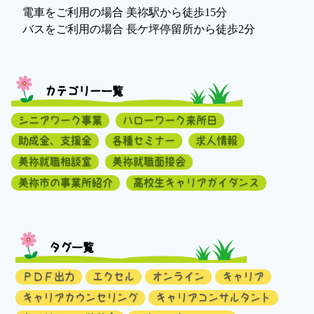
電車をご利用の場合 美祢駅から徒歩15分
バスをご利用の場合 長ケ坪停留所から徒歩2分
カテゴリー一覧
シニアワーク事業
ハローワーク来所日
助成金、支援金
各種セミナー
求人情報
美祢就職相談室
美祢就職面接会
美祢市の事業所紹介
高校生キャリアガイダンス
タグ一覧
ＰＤＦ出力
エクセル
オンライン
キャリア
キャリアカウンセリング
キャリアコンサルタント