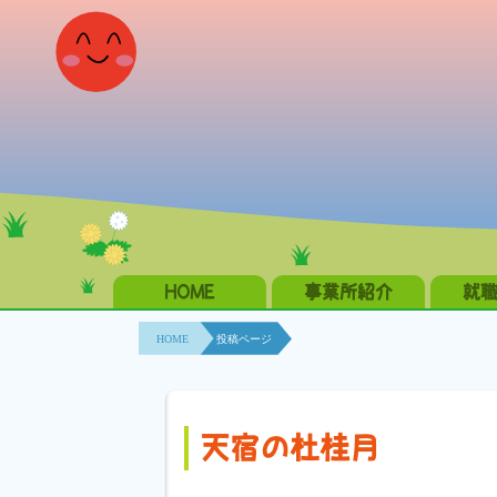
HOME
事業所紹介
就
HOME
投稿ページ
天宿の杜桂月