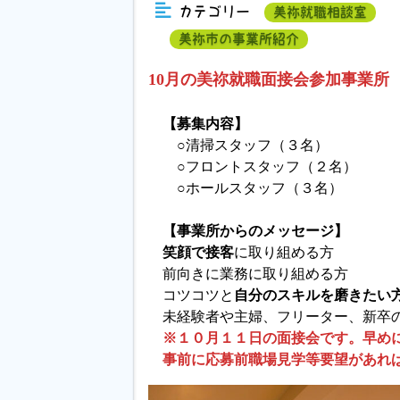
カテゴリー
美祢就職相談室
美祢市の事業所紹介
10月の美祢就職面接会参加事業所
【募集内容】
○清掃スタッフ（３名）
○フロントスタッフ（２名）
○ホールスタッフ（３名）
【事業所からのメッセージ】
笑顔で接客
に取り組める方
前向きに業務に取り組める方
コツコツと
自分のスキルを磨きたい
未経験者や主婦、フリーター、新卒
※１０月１１日の面接会です。早め
事前に応募前職場見学等要望があれ