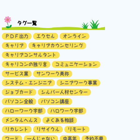
タグ一覧
ＰＤＦ出力
エクセル
オンライン
キャリア
キャリアカウンセリング
キャリアコンサルタント
キャリコンの独り言
コミュニケーション
サービス業
サンワーク美祢
システム・エンジニア
シニアワーク事業
ジョブカード
シルバー人材センター
パソコン全般
パソコン講座
ハローワーク宇部
ハロワーク宇部
メンタルヘルス
よくある相談
リカレント
リサイクル
リモート
ワード
一人じゃない
中高年
予約不要