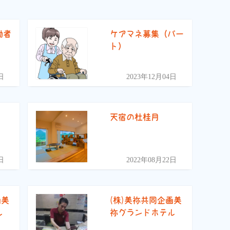
働者
ケアマネ募集（パー
ト）
日
2023年12月04日
天宿の杜桂月
日
2022年08月22日
画美
(株)美祢共同企画美
ル
祢グランドホテル