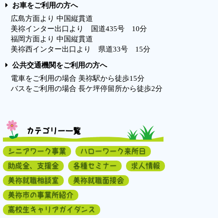
お車をご利用の方へ
広島方面より 中国縦貫道
美祢インター出口より 国道435号 10分
福岡方面より 中国縦貫道
美祢西インター出口より 県道33号 15分
公共交通機関をご利用の方へ
電車をご利用の場合 美祢駅から徒歩15分
バスをご利用の場合 長ケ坪停留所から徒歩2分
カテゴリー一覧
シニアワーク事業
ハローワーク来所日
助成金、支援金
各種セミナー
求人情報
美祢就職相談室
美祢就職面接会
美祢市の事業所紹介
高校生キャリアガイダンス