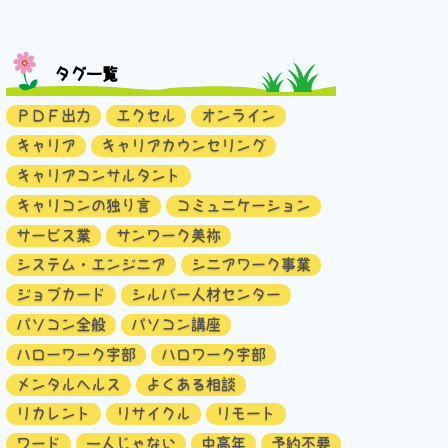
タグ一覧
ＰＤＦ出力
エクセル
オンライン
キャリア
キャリアカウンセリング
キャリアコンサルタント
キャリコンの独り言
コミュニケーション
サービス業
サンワーク美祢
システム・エンジニア
シニアワーク事業
ジョブカード
シルバー人材センター
パソコン全般
パソコン講座
ハローワーク宇部
ハロワーク宇部
メンタルヘルス
よくある相談
リカレント
リサイクル
リモート
ワード
一人じゃない
中高年
予約不要