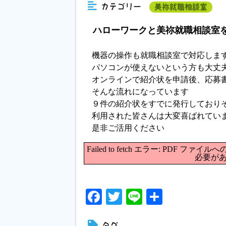
カテゴリー
美祢就職相談室
ハローワークと美祢就職相談室を
機器の操作も就職相談室で対応しま
パソコンが使えないという方も大丈
オンラインで紹介状を申請後、応募
そんな流れになっています
９件の紹介状をすでに発行しており
利用された皆さんは大変喜ばれてい
是非ご活用ください
Failed to fetch エラー: PD
必要が
Facebook
Twitter
Line
共
有
タグ