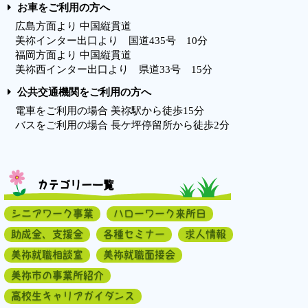
お車をご利用の方へ
広島方面より 中国縦貫道
美祢インター出口より 国道435号 10分
福岡方面より 中国縦貫道
美祢西インター出口より 県道33号 15分
公共交通機関をご利用の方へ
電車をご利用の場合 美祢駅から徒歩15分
バスをご利用の場合 長ケ坪停留所から徒歩2分
カテゴリー一覧
シニアワーク事業
ハローワーク来所日
助成金、支援金
各種セミナー
求人情報
美祢就職相談室
美祢就職面接会
美祢市の事業所紹介
高校生キャリアガイダンス