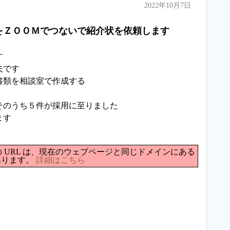
2022年10月7日
ＺＯＯＭでつないで紹介状を依頼します
す
夫です
書類を相談室で作成する
そのうち５件が採用に至りました
ます
F ファイルへの URL は、現在のウェブページと同じドメインにある
あります。
詳細はこちら