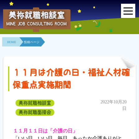
美祢就職相談室
MINE JOB CONSULTING ROOM
HOME
HOME
投稿ページ
事業所紹介
就職面接会
１１月は介護の日・福祉人材確
相談室とは？
保重点実施期間
利用者の声
2022年10月20
美祢就職相談室
地域連携事業
日
美祢就職面接会
求人情報検索
１１月１１日は「介護の日」
「いい日、いい日、毎日、あったか介護ありがと
各種セミナー