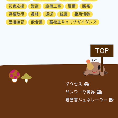
若者応援
製造
設備工事
警備
販売
資格取得
農林
運送
鉱業
雇用情勢
面接練習
飲食業
高校生キャリアガイダンス
TOP
アクセス
サンワーク美祢
履歴書ジェネレーター