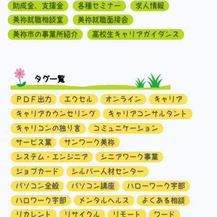
助成金、支援金
各種セミナー
求人情報
美祢就職相談室
美祢就職面接会
美祢市の事業所紹介
高校生キャリアガイダンス
タグ一覧
ＰＤＦ出力
エクセル
オンライン
キャリア
キャリアカウンセリング
キャリアコンサルタント
キャリコンの独り言
コミュニケーション
サービス業
サンワーク美祢
システム・エンジニア
シニアワーク事業
ジョブカード
シルバー人材センター
パソコン全般
パソコン講座
ハローワーク宇部
ハロワーク宇部
メンタルヘルス
よくある相談
リカレント
リサイクル
リモート
ワード