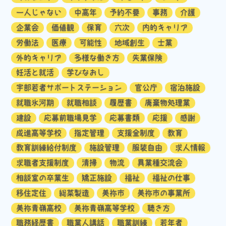
一人じゃない
中高年
予約不要
事務
介護
企業会
価値観
保育
六次
内的キャリア
労働法
医療
可能性
地域創生
士業
外的キャリア
多様な働き方
失業保険
妊活と就活
学びなおし
宇部若者サポートステーション
官公庁
宿泊施設
就職氷河期
就職相談
履歴書
廃棄物処理業
建設
応募前職場見学
応募書類
応援
感謝
成進高等学校
指定管理
支援金制度
教育
教育訓練給付制度
施設管理
服装自由
求人情報
求職者支援制度
清掃
物流
異業種交流会
相談室の卒業生
矯正施設
福祉
福祉の仕事
移住定住
総菜製造
美祢市
美祢市の事業所
美祢青嶺高校
美祢青嶺高等学校
聴き方
職務経歴書
職業人講話
職業訓練
若年者