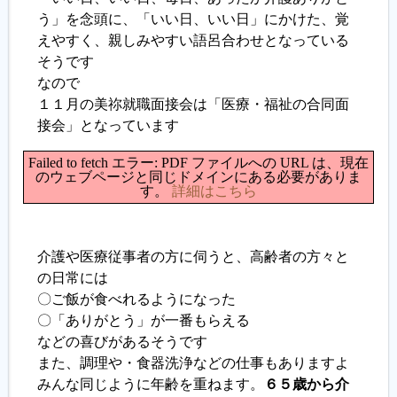
う」を念頭に、「いい日、いい日」にかけた、覚
えやすく、親しみやすい語呂合わせとなっている
履歴書ジェネレーター
そうです
なので
１１月の美祢就職面接会は「医療・福祉の合同面
接会」となっています
Failed to fetch エラー: PDF ファイルへの URL は、現在
のウェブページと同じドメインにある必要がありま
す。
詳細はこちら
介護や医療従事者の方に伺うと、高齢者の方々と
の日常には
〇ご飯が食べれるようになった
〇「ありがとう」が一番もらえる
などの喜びがあるそうです
また、調理や・食器洗浄などの仕事もありますよ
みんな同じように年齢を重ねます。
６５歳から介