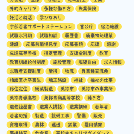
外的キャリア
多様な働き方
失業保険
妊活と就活
学びなおし
宇部若者サポートステーション
官公庁
宿泊施設
就職氷河期
就職相談
履歴書
廃棄物処理業
建設
応募前職場見学
応募書類
応援
感謝
成進高等学校
指定管理
支援金制度
教育
教育訓練給付制度
施設管理
服装自由
求人情報
求職者支援制度
清掃
物流
異業種交流会
相談室の卒業生
矯正施設
福祉
福祉の仕事
移住定住
総菜製造
美祢市
美祢市の事業所
美祢青嶺高校
美祢青嶺高等学校
聴き方
職務経歴書
職業人講話
職業訓練
若年者
若者応援
製造
設備工事
警備
販売
資格取得
農林
運送
鉱業
雇用情勢
面接練習
飲食業
高校生キャリアガイダンス