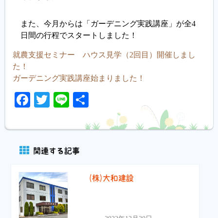
履歴書ジェネレーター
また、今月からは「ガーデニング実践講座」が全4
日間の行程でスタートしました！
就農支援セミナー ハウス見学（2回目）開催しまし
た！
ガーデニング実践講座始まりました！
Facebook
Twitter
Line
共
有
関連する記事
(株)大和建設