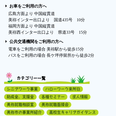
お車をご利用の方へ
広島方面より 中国縦貫道
美祢インター出口より 国道435号 10分
福岡方面より 中国縦貫道
美祢西インター出口より 県道33号 15分
公共交通機関をご利用の方へ
電車をご利用の場合 美祢駅から徒歩15分
バスをご利用の場合 長ケ坪停留所から徒歩2分
カテゴリー一覧
シニアワーク事業
ハローワーク来所日
助成金、支援金
各種セミナー
求人情報
美祢就職相談室
美祢就職面接会
美祢市の事業所紹介
高校生キャリアガイダンス