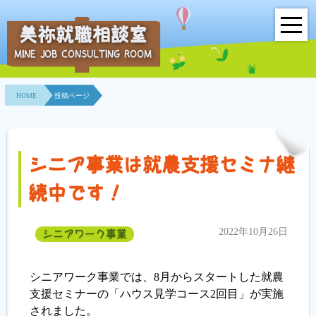
美祢就職相談室
MINE JOB CONSULTING ROOM
HOME
HOME
投稿ページ
事業所紹介
就職面接会
シニア事業は就農支援セミナ継
相談室とは？
続中です！
利用者の声
2022年10月26日
シニアワーク事業
地域連携事業
シニアワーク事業では、8月からスタートした就農
求人情報検索
支援セミナーの「ハウス見学コース2回目」が実施
されました。
各種セミナー