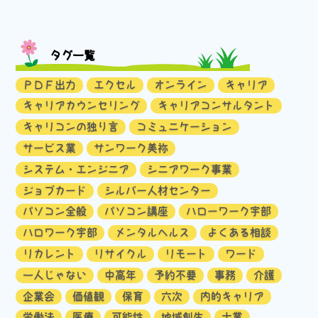
タグ一覧
ＰＤＦ出力
エクセル
オンライン
キャリア
キャリアカウンセリング
キャリアコンサルタント
キャリコンの独り言
コミュニケーション
サービス業
サンワーク美祢
システム・エンジニア
シニアワーク事業
ジョブカード
シルバー人材センター
パソコン全般
パソコン講座
ハローワーク宇部
ハロワーク宇部
メンタルヘルス
よくある相談
リカレント
リサイクル
リモート
ワード
一人じゃない
中高年
予約不要
事務
介護
企業会
価値観
保育
六次
内的キャリア
労働法
医療
可能性
地域創生
士業