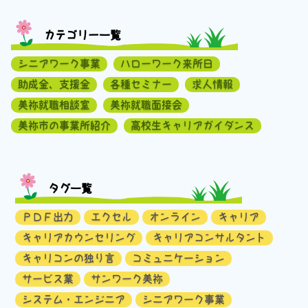
カテゴリー一覧
シニアワーク事業
ハローワーク来所日
助成金、支援金
各種セミナー
求人情報
美祢就職相談室
美祢就職面接会
美祢市の事業所紹介
高校生キャリアガイダンス
タグ一覧
ＰＤＦ出力
エクセル
オンライン
キャリア
キャリアカウンセリング
キャリアコンサルタント
キャリコンの独り言
コミュニケーション
サービス業
サンワーク美祢
システム・エンジニア
シニアワーク事業