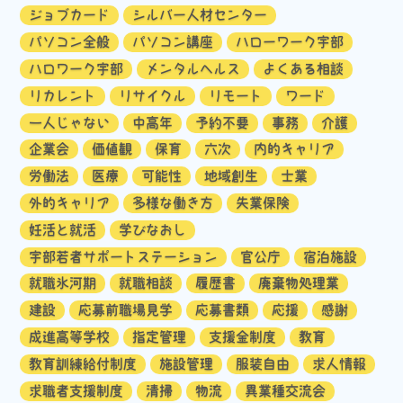
ジョブカード
シルバー人材センター
パソコン全般
パソコン講座
ハローワーク宇部
ハロワーク宇部
メンタルヘルス
よくある相談
リカレント
リサイクル
リモート
ワード
一人じゃない
中高年
予約不要
事務
介護
企業会
価値観
保育
六次
内的キャリア
労働法
医療
可能性
地域創生
士業
外的キャリア
多様な働き方
失業保険
妊活と就活
学びなおし
宇部若者サポートステーション
官公庁
宿泊施設
就職氷河期
就職相談
履歴書
廃棄物処理業
建設
応募前職場見学
応募書類
応援
感謝
成進高等学校
指定管理
支援金制度
教育
教育訓練給付制度
施設管理
服装自由
求人情報
求職者支援制度
清掃
物流
異業種交流会