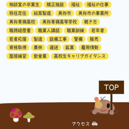
相談室の卒業生
矯正施設
福祉
福祉の仕事
移住定住
総菜製造
美祢市
美祢市の事業所
美祢青嶺高校
美祢青嶺高等学校
聴き方
職務経歴書
職業人講話
職業訓練
若年者
若者応援
製造
設備工事
警備
販売
資格取得
農林
運送
鉱業
雇用情勢
面接練習
飲食業
高校生キャリアガイダンス
TOP
アクセス