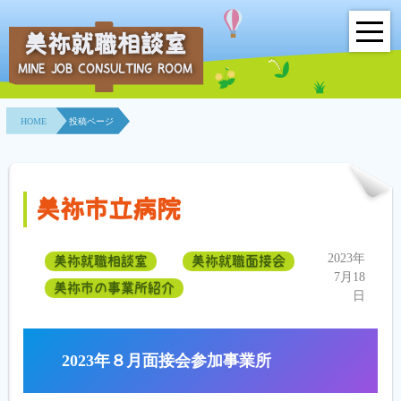
美祢就職相談室
MINE JOB CONSULTING ROOM
HOME
HOME
投稿ページ
事業所紹介
就職面接会
美祢市立病院
相談室とは？
2023年
美祢就職相談室
美祢就職面接会
利用者の声
7月18
美祢市の事業所紹介
日
地域連携事業
求人情報検索
2023年８月面接会参加事業所
各種セミナー