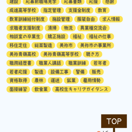
建設
応募前職場見学
応募書類
応援
感謝
成進高等学校
指定管理
支援金制度
教育
教育訓練給付制度
施設管理
服装自由
求人情報
求職者支援制度
清掃
物流
異業種交流会
相談室の卒業生
矯正施設
福祉
福祉の仕事
移住定住
総菜製造
美祢市
美祢市の事業所
美祢青嶺高校
美祢青嶺高等学校
聴き方
職務経歴書
職業人講話
職業訓練
若年者
若者応援
製造
設備工事
警備
販売
資格取得
農林
運送
鉱業
雇用情勢
面接練習
飲食業
高校生キャリアガイダンス
TOP