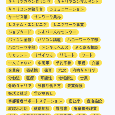
キャリアカウンセリング
キャリアコンサルタント
キャリコンの独り言
コミュニケーション
サービス業
サンワーク美祢
システム・エンジニア
シニアワーク事業
ジョブカード
シルバー人材センター
パソコン全般
パソコン講座
ハローワーク宇部
ハロワーク宇部
メンタルヘルス
よくある相談
リカレント
リサイクル
リモート
ワード
一人じゃない
中高年
予約不要
事務
介護
企業会
価値観
保育
六次
内的キャリア
労働法
医療
可能性
地域創生
士業
外的キャリア
多様な働き方
失業保険
妊活と就活
学びなおし
宇部若者サポートステーション
官公庁
宿泊施設
就職氷河期
就職相談
履歴書
廃棄物処理業