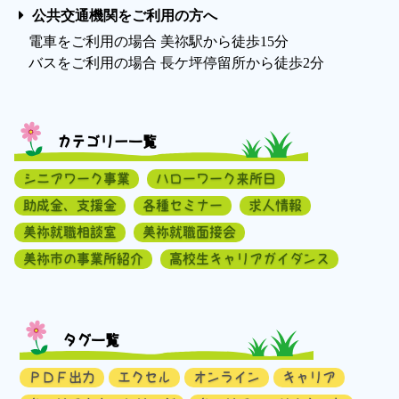
公共交通機関をご利用の方へ
電車をご利用の場合 美祢駅から徒歩15分
バスをご利用の場合 長ケ坪停留所から徒歩2分
カテゴリー一覧
シニアワーク事業
ハローワーク来所日
助成金、支援金
各種セミナー
求人情報
美祢就職相談室
美祢就職面接会
美祢市の事業所紹介
高校生キャリアガイダンス
タグ一覧
ＰＤＦ出力
エクセル
オンライン
キャリア