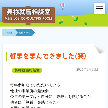
美祢就職相談室
MINE JOB CONSULTING ROOM
HOME
HOME
投稿ページ
事業所紹介
就職面接会
哲学を学んできました(笑)
相談室とは？
2023年8月31日
美祢就職相談室
利用者の声
地域連携事業
毎年参加せていただいている
他社の事業所の勉強会
求人情報検索
今年のテーマは～自分に「尊厳」を感じること、
他者に「尊厳」を感じること
各種セミナー