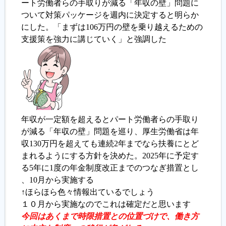
ート労働者らの手取りが減る「年収の壁」問題に
ついて対策パッケージを週内に決定すると明らか
履歴書ジェネレーター
にした。「まずは106万円の壁を乗り越えるための
支援策を強力に講じていく」と強調した
年収が一定額を超えるとパート労働者らの手取り
が減る「年収の壁」問題を巡り、厚生労働省は年
収130万円を超えても連続2年までなら扶養にとど
まれるようにする方針を決めた。2025年に予定す
る5年に1度の年金制度改正までのつなぎ措置とし
、10月から実施する
↑ほらほら色々情報出ているでしょう
１０月から実施なのでこれは確定だと思います
今回はあくまで時限措置との位置づけで、働き方