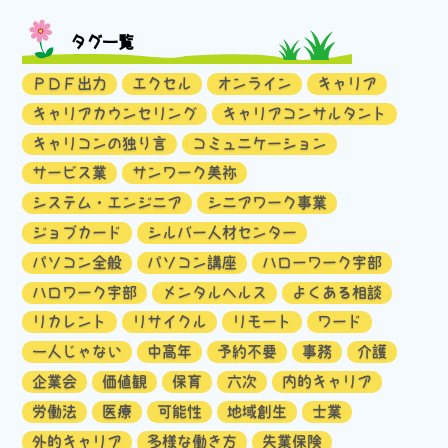
タグ一覧
ＰＤＦ出力
エクセル
オンライン
キャリア
キャリアカウンセリング
キャリアコンサルタント
キャリコンの独り言
コミュニケーション
サービス業
サンワーク美祢
システム・エンジニア
シニアワーク事業
ジョブカード
シルバー人材センター
パソコン全般
パソコン講座
ハローワーク宇部
ハロワーク宇部
メンタルヘルス
よくある相談
リカレント
リサイクル
リモート
ワード
一人じゃない
中高年
予約不要
事務
介護
企業会
価値観
保育
六次
内的キャリア
労働法
医療
可能性
地域創生
士業
外的キャリア
多様な働き方
失業保険