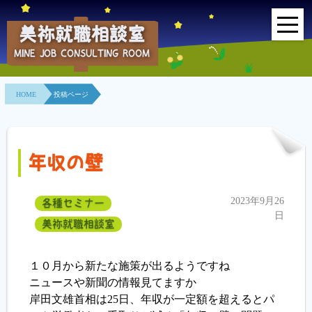
美祢就職相談室
MINE JOB CONSULTING ROOM
HOME
HOME
投稿ページ
事業所紹介
就職面接会
年収の壁
相談室とは？
2023年9月26
各種セミナー
利用者の声
日
美祢就職相談室
地域連携事業
１０月から新たな施策が出るようですね
求人情報検索
ニュースや新聞の情報見てますか
岸田文雄首相は25日、年収が一定額を超えるとパ
各種セミナー