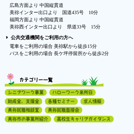
広島方面より 中国縦貫道
美祢インター出口より 国道435号 10分
福岡方面より 中国縦貫道
美祢西インター出口より 県道33号 15分
公共交通機関をご利用の方へ
電車をご利用の場合 美祢駅から徒歩15分
バスをご利用の場合 長ケ坪停留所から徒歩2分
カテゴリー一覧
シニアワーク事業
ハローワーク来所日
助成金、支援金
各種セミナー
求人情報
美祢就職相談室
美祢就職面接会
美祢市の事業所紹介
高校生キャリアガイダンス