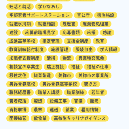
妊活と就活
学びなおし
宇部若者サポートステーション
官公庁
宿泊施設
就職氷河期
就職相談
履歴書
廃棄物処理業
建設
応募前職場見学
応募書類
応援
感謝
成進高等学校
指定管理
支援金制度
教育
教育訓練給付制度
施設管理
服装自由
求人情報
求職者支援制度
清掃
物流
異業種交流会
相談室の卒業生
矯正施設
福祉
福祉の仕事
移住定住
総菜製造
美祢市
美祢市の事業所
美祢青嶺高校
美祢青嶺高等学校
聴き方
職務経歴書
職業人講話
職業訓練
若年者
若者応援
製造
設備工事
警備
販売
資格取得
農林
運送
鉱業
雇用情勢
面接練習
飲食業
高校生キャリアガイダンス