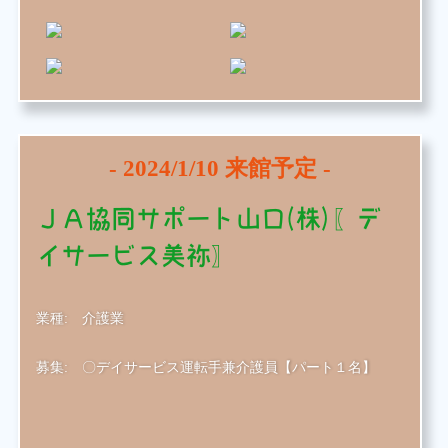
-
2024/1/10
来館予定 -
ＪＡ協同サポート山口(株)〖デ
イサービス美祢〗
業種:
介護業
募集:
〇デイサービス運転手兼介護員【パート１名】