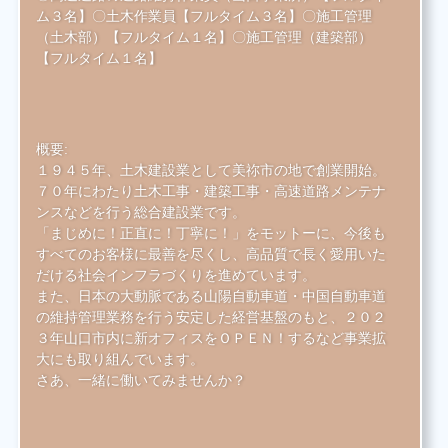
ム３名】〇土木作業員【フルタイム３名】〇施工管理
（土木部）【フルタイム１名】〇施工管理（建築部）
【フルタイム１名】
概要:
１９４５年、土木建設業として美祢市の地で創業開始。
７０年にわたり土木工事・建築工事・高速道路メンテナ
ンスなどを行う総合建設業です。
「まじめに！正直に！丁寧に！」をモットーに、今後も
すべてのお客様に最善を尽くし、高品質で長く愛用いた
だける社会インフラづくりを進めています。
また、日本の大動脈である山陽自動車道・中国自動車道
の維持管理業務を行う安定した経営基盤のもと、２０２
３年山口市内に新オフィスをＯＰＥＮ！するなど事業拡
大にも取り組んでいます。
さあ、一緒に働いてみませんか？