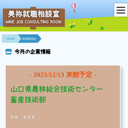
美祢就職相談室
MINE JOB CONSULTING ROOM
HOME
HOME
就職面接会
事業所紹介
今月の企業情報
就職面接会
相談室とは？
-
2023/12/13
来館予定 -
利用者の声
山口県農林総合技術センター
畜産技術部
地域連携事業
求人情報検索
業種:
畜産業
各種セミナー