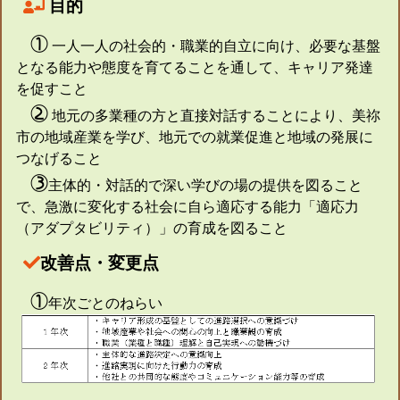
目的
①
一人一人の社会的・職業的自立に向け、必要な基盤
となる能力や態度を育てることを通して、キャリア発達
を促すこと
②
地元の多業種の方と直接対話することにより、美祢
市の地域産業を学び、地元での就業促進と地域の発展に
つなげること
③
主体的・対話的で深い学びの場の提供を図ること
で、急激に変化する社会に自ら適応する能力「適応力
（アダプタビリティ）」の育成を図ること
改善点・変更点
①
年次ごとのねらい