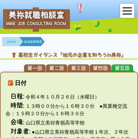
美祢就職相談室
MINE JOB CONSULTING ROOM
HOME
HOME
地域連携事業
事業所紹介
高校生ガイダンス「地元の企業を知ろうin美祢」
就職面接会
第一回
第二回
第三回
第四回
第五回
相談室とは？
日付
利用者の声
日程:
令和４年１０月２６日（水曜日）
時間:
１３時００分から１６時３０分
●異業種交流
地域連携事業
会：１５時２０分から１６時３０分
会場:
求人情報検索
山口県立美祢青嶺高等学校
対象者:
●山口県立美祢青嶺高等学校１年次、２年次
各種セミナー