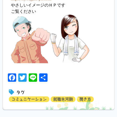
やさしいイメージのＨＰです
ご覧ください
Facebook
Twitter
Line
共
有
タグ
コミュニケーション
就職氷河期
聴き方