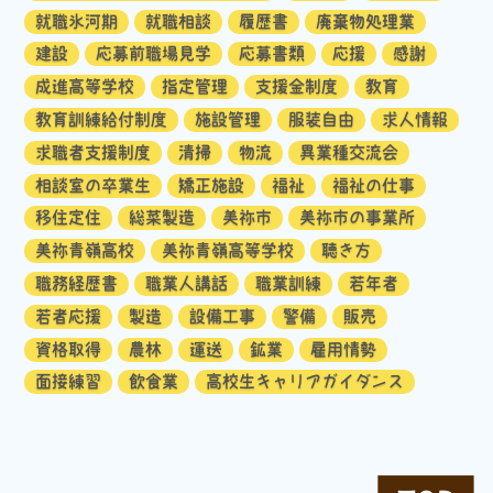
就職氷河期
就職相談
履歴書
廃棄物処理業
建設
応募前職場見学
応募書類
応援
感謝
成進高等学校
指定管理
支援金制度
教育
教育訓練給付制度
施設管理
服装自由
求人情報
求職者支援制度
清掃
物流
異業種交流会
相談室の卒業生
矯正施設
福祉
福祉の仕事
移住定住
総菜製造
美祢市
美祢市の事業所
美祢青嶺高校
美祢青嶺高等学校
聴き方
職務経歴書
職業人講話
職業訓練
若年者
若者応援
製造
設備工事
警備
販売
資格取得
農林
運送
鉱業
雇用情勢
面接練習
飲食業
高校生キャリアガイダンス