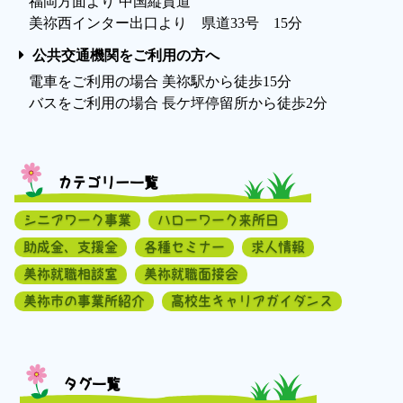
福岡方面より 中国縦貫道
美祢西インター出口より 県道33号 15分
公共交通機関をご利用の方へ
電車をご利用の場合 美祢駅から徒歩15分
バスをご利用の場合 長ケ坪停留所から徒歩2分
カテゴリー一覧
シニアワーク事業
ハローワーク来所日
助成金、支援金
各種セミナー
求人情報
美祢就職相談室
美祢就職面接会
美祢市の事業所紹介
高校生キャリアガイダンス
タグ一覧