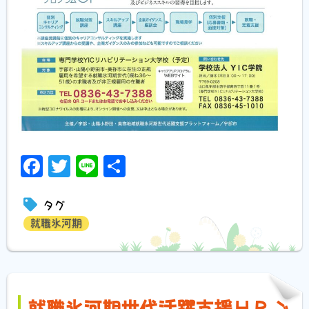
Facebook
Twitter
Line
共
有
タグ
就職氷河期
就職氷河期世代活躍支援ＨＰご