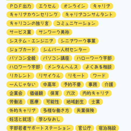
ＰＤＦ出力
エクセル
オンライン
キャリア
キャリアカウンセリング
キャリアコンサルタント
キャリコンの独り言
コミュニケーション
サービス業
サンワーク美祢
システム・エンジニア
シニアワーク事業
ジョブカード
シルバー人材センター
パソコン全般
パソコン講座
ハローワーク宇部
ハロワーク宇部
メンタルヘルス
よくある相談
リカレント
リサイクル
リモート
ワード
一人じゃない
中高年
予約不要
事務
介護
企業会
価値観
保育
六次
内的キャリア
労働法
医療
可能性
地域創生
士業
外的キャリア
多様な働き方
失業保険
妊活と就活
学びなおし
宇部若者サポートステーション
官公庁
宿泊施設