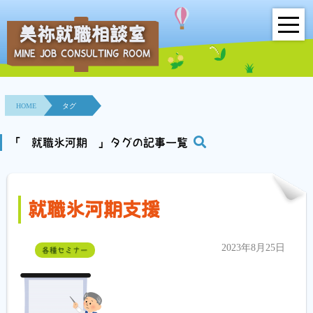
美祢就職相談室
MINE JOB CONSULTING ROOM
HOME
事業所紹介
HOME
タグ
就職面接会
「 就職氷河期 」タグの記事一覧
相談室とは？
就職氷河期支援
利用者の声
地域連携事業
2023年8月25日
各種セミナー
求人情報検索
各種セミナー