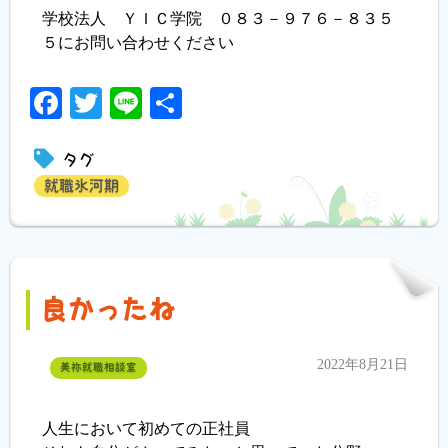
学校法人 ＹＩＣ学院 ０８３－９７６－８３５
５にお問い合わせください
Facebook
Twitter
Line
共
有
タグ
就職氷河期
良かったね
2022年8月21日
美祢就職相談室
人生において初めての正社員