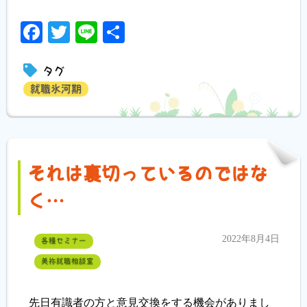
Facebook
Twitter
Line
共
有
タグ
就職氷河期
それは裏切っているのではな
く…
2022年8月4日
各種セミナー
美祢就職相談室
先日有識者の方と意見交換をする機会がありまし