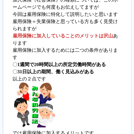
ームページでも何度もお伝えしてますが
今回は雇用保険に特化して説明したいと思います
履歴書ジェネレーター
雇用保険＝失業保険と思っている方も多く見受け
られますが
雇用保険に加入していることのメリットは沢山
あ
ります
雇用保険に加入するためには二つの条件がありま
す
〇
1週間で20時間以上の所定労働時間がある
〇
31日以上の期間、働く見込みがある
以上の２点です
では雇用保険に加入するメリットです