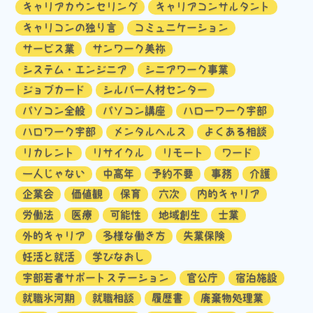
キャリアカウンセリング
キャリアコンサルタント
キャリコンの独り言
コミュニケーション
サービス業
サンワーク美祢
システム・エンジニア
シニアワーク事業
ジョブカード
シルバー人材センター
パソコン全般
パソコン講座
ハローワーク宇部
ハロワーク宇部
メンタルヘルス
よくある相談
リカレント
リサイクル
リモート
ワード
一人じゃない
中高年
予約不要
事務
介護
企業会
価値観
保育
六次
内的キャリア
労働法
医療
可能性
地域創生
士業
外的キャリア
多様な働き方
失業保険
妊活と就活
学びなおし
宇部若者サポートステーション
官公庁
宿泊施設
就職氷河期
就職相談
履歴書
廃棄物処理業