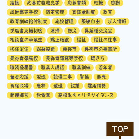
建設
応募前職場見学
応募書類
応援
感謝
成進高等学校
指定管理
支援金制度
教育
教育訓練給付制度
施設管理
服装自由
求人情報
求職者支援制度
清掃
物流
異業種交流会
相談室の卒業生
矯正施設
福祉
福祉の仕事
移住定住
総菜製造
美祢市
美祢市の事業所
美祢青嶺高校
美祢青嶺高等学校
聴き方
職務経歴書
職業人講話
職業訓練
若年者
若者応援
製造
設備工事
警備
販売
資格取得
農林
運送
鉱業
雇用情勢
面接練習
飲食業
高校生キャリアガイダンス
TOP