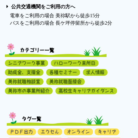
公共交通機関をご利用の方へ
電車をご利用の場合 美祢駅から徒歩15分
バスをご利用の場合 長ケ坪停留所から徒歩2分
カテゴリー一覧
シニアワーク事業
ハローワーク来所日
助成金、支援金
各種セミナー
求人情報
美祢就職相談室
美祢就職面接会
美祢市の事業所紹介
高校生キャリアガイダンス
タグ一覧
ＰＤＦ出力
エクセル
オンライン
キャリア