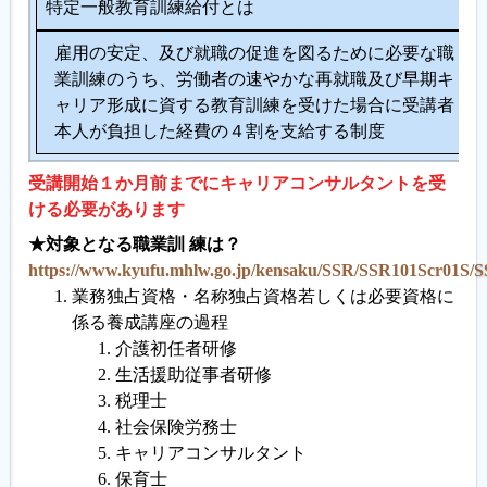
特定一般教育訓練給付とは
雇用の安定、及び就職の促進を図るために必要な職
業訓練のうち、労働者の速やかな再就職及び早期キ
ャリア形成に資する教育訓練を受けた場合に受講者
本人が負担した経費の４割を支給する制度
受講開始１か月前までにキャリアコンサルタントを受
ける必要があります
★対象となる職業訓 練は？
https://www.kyufu.mhlw.go.jp/kensaku/SSR/SSR101Scr01S/S
業務独占資格・名称独占資格若しくは必要資格に
係る養成講座の過程
介護初任者研修
生活援助従事者研修
税理士
社会保険労務士
キャリアコンサルタント
保育士