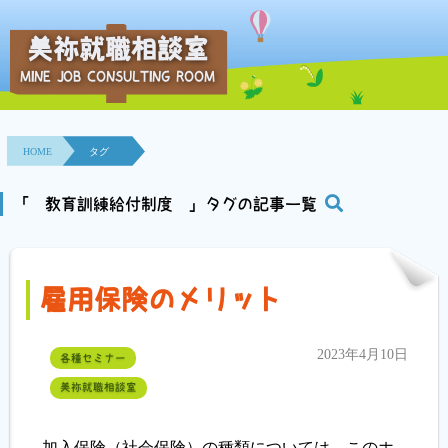
美祢就職相談室
MINE JOB CONSULTING ROOM
HOME
事業所紹介
HOME
タグ
就職面接会
「 教育訓練給付制度 」タグの記事一覧
相談室とは？
雇用保険のメリット
利用者の声
地域連携事業
2023年4月10日
各種セミナー
美祢就職相談室
求人情報検索
各種セミナー
加入保険（社会保険）の種類については、このホ