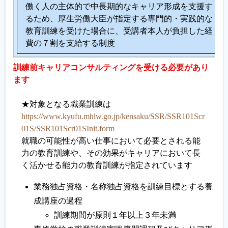
働く人の主体的で中長期的なキャリア形成を支援す
るため、厚生労働大臣が指定する専門的・実践的な
教育訓練を受けた場合に、受講者本人が負担した経
費の７割を支給する制度
訓練前キャリアコンサルティングを受ける必要があり
ます
★対象となる職業訓練は
https://www.kyufu.mhlw.go.jp/kensaku/SSR/SSR101Scr
01S/SSR101Scr01SInit.form
就職の可能性が高い仕事において必要とされる能
力の教育訓練や、その効果がキャリアにおいて長
く活かせる能力の教育訓練が指定されています
業務独占資格・名称独占資格を訓練目標とする養
成講座の過程
訓練期間が原則１年以上３年未満