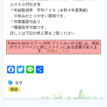
人４００円引き等
＊年給取得率 平均７０％（令和４年度実績）
※休みがとりやすい環境です。
＊作業服貸与あり
＊職場見学可能です。
詳しくは下記の求人票をご覧ください
Failed to fetch エラー: PDF ファイルへの URL は、現在
のウェブページと同じドメインにある必要がありま
す。
詳細はこちら
Facebook
Twitter
Line
共
有
タグ
製造