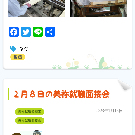
Facebook
Twitter
Line
共
有
タグ
製造
２月８日の美祢就職面接会
2023年1月13日
美祢就職相談室
美祢就職面接会