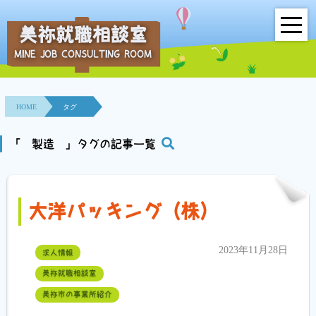
美祢就職相談室
MINE JOB CONSULTING ROOM
HOME
事業所紹介
HOME
タグ
就職面接会
「 製造 」タグの記事一覧
相談室とは？
大洋パッキング（株）
利用者の声
地域連携事業
2023年11月28日
求人情報
美祢就職相談室
求人情報検索
美祢市の事業所紹介
各種セミナー