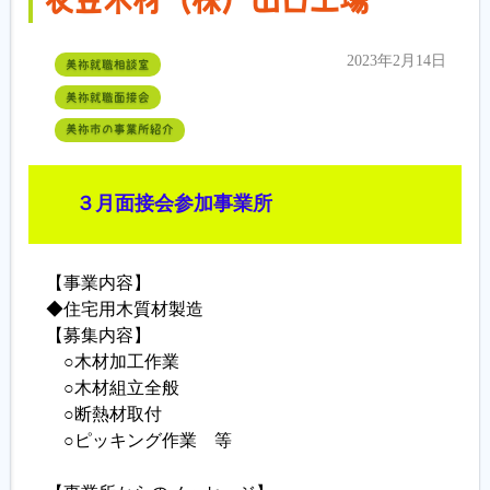
衣笠木材（株）山口工場
2023年2月14日
美祢就職相談室
美祢就職面接会
美祢市の事業所紹介
３月面接会参加事業所
【事業内容】
◆住宅用木質材製造
【募集内容】
○木材加工作業
○木材組立全般
○断熱材取付
○ピッキング作業 等