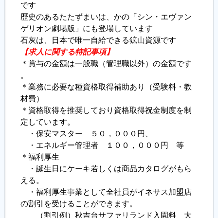
です
歴史のあるたたずまいは、かの「シン・エヴァン
ゲリオン劇場版」にも登場しています
石灰は、日本で唯一自給できる鉱山資源です
【求人に関する特記事項】
＊賞与の金額は一般職（管理職以外）の金額です
。
＊業務に必要な種資格取得補助あり（受験料・教
材費）
＊資格取得を推奨しており資格取得祝金制度を制
定しています。
・保安マスター ５０，０００円、
・エネルギー管理者 １００，０００円 等
＊福利厚生
・誕生日にケーキ若しくは商品カタログがもら
える。
・福利厚生事業として全社員がイネサス加盟店
の割引を受けることができます。
（割引例）秋吉台サファリランド入園料 大