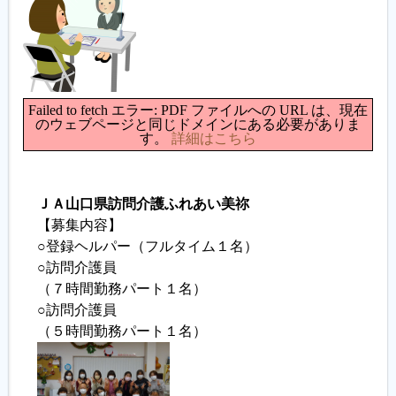
Failed to fetch エラー: PDF ファイルへの URL は、現在
のウェブページと同じドメインにある必要がありま
す。
詳細はこちら
ＪＡ山口県訪問介護ふれあい美祢
【募集内容】
○登録ヘルパー（フルタイム１名）
○訪問介護員
（７時間勤務パート１名）
○訪問介護員
（５時間勤務パート１名）