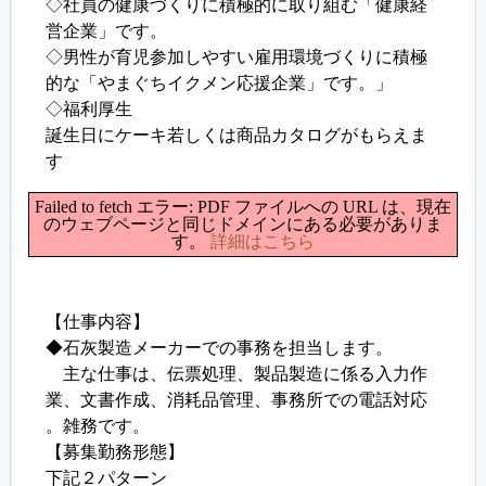
◇社員の健康づくりに積極的に取り組む「健康経
営企業」です。
◇男性が育児参加しやすい雇用環境づくりに積極
的な「やまぐちイクメン応援企業」です。」
◇福利厚生
誕生日にケーキ若しくは商品カタログがもらえま
す
Failed to fetch エラー: PDF ファイルへの URL は、現在
のウェブページと同じドメインにある必要がありま
す。
詳細はこちら
【仕事内容】
◆石灰製造メーカーでの事務を担当します。
主な仕事は、伝票処理、製品製造に係る入力作
業、文書作成、消耗品管理、事務所での電話対応
。雑務です。
【募集勤務形態】
下記２パターン