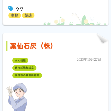
有
タグ
事務
製造
薬仙石灰（株）
2023年10月27日
求人情報
美祢就職相談室
美祢市の事業所紹介