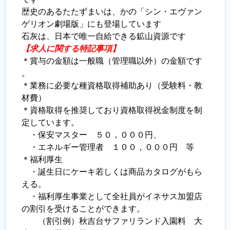
歴史のあるたたずまいは、かの「シン・エヴァン
ゲリオン劇場版」にも登場しています
石灰は、日本で唯一自給できる鉱山資源です
【求人に関する特記事項】
＊賞与の金額は一般職（管理職以外）の金額です
。
＊業務に必要な種資格取得補助あり（受験料・教
材費）
＊資格取得を推奨しており資格取得祝金制度を制
定しています。
・保安マスター ５０，０００円、
・エネルギー管理者 １００，０００円 等
＊福利厚生
・誕生日にケーキ若しくは商品カタログがもら
える。
・福利厚生事業として全社員がイネサス加盟店
の割引を受けることができます。
（割引例）秋吉台サファリランド入園料 大