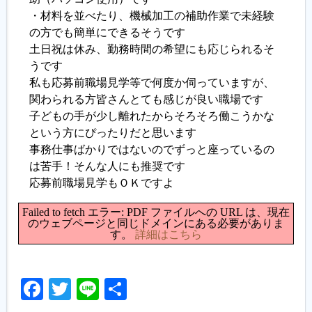
・材料を並べたり、機械加工の補助作業で未経験
の方でも簡単にできるそうです
土日祝は休み、勤務時間の希望にも応じられるそ
うです
私も応募前職場見学等で何度か伺っていますが、
関わられる方皆さんとても感じが良い職場です
子どもの手が少し離れたからそろそろ働こうかな
という方にぴったりだと思います
事務仕事ばかりではないのでずっと座っているの
は苦手！そんな人にも推奨です
応募前職場見学もＯＫですよ
Failed to fetch エラー: PDF ファイルへの URL は、現在
のウェブページと同じドメインにある必要がありま
す。
詳細はこちら
Facebook
Twitter
Line
共
有