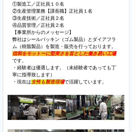
①製造工／正社員１０名
②生産管理業務【課長職】正社員１名
③生産技術／正社員２名
④品質管理／正社員２名
【事業所からのメッセージ】
弊社はシールパッキン（ゴム製品）とダイアフラ
ム（樹脂製品）を製造・販売を行っております。
信和をモットーに堅実さを旨とした働き易い工場
です。
・経験者は優遇します。（未経験者であっても丁
寧に指導致します）
・現在は
女性も製造現場
で活躍しています。