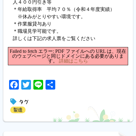
人４００円引き等
＊年給取得率 平均７０％（令和４年度実績）
※休みがとりやすい環境です。
＊作業服貸与あり
＊職場見学可能です。
詳しくは下記の求人票をご覧ください
Failed to fetch エラー: PDF ファイルへの URL は、現在
のウェブページと同じドメインにある必要がありま
す。
詳細はこちら
Facebook
Twitter
Line
共
有
タグ
製造